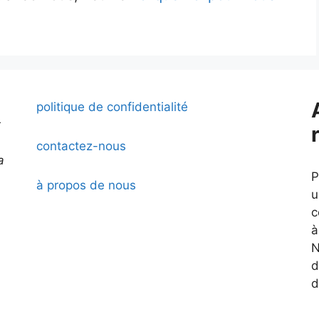
politique de confidentialité
t
contactez-nous
a
P
à propos de nous
u
c
à
N
d
d