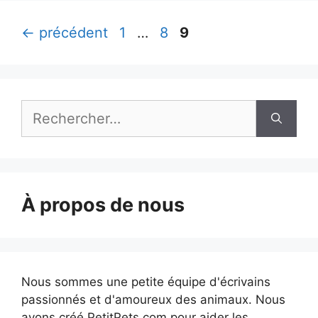
Page
Page
Page
←
précédent
1
…
8
9
Rechercher :
À propos de nous
Nous sommes une petite équipe d'écrivains
passionnés et d'amoureux des animaux. Nous
avons créé PetitPets.com pour aider les