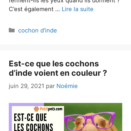
ferment-ils les yeux quand ils dorment ?
C’est également …
Lire la suite
Catégories
cochon d'inde
Est-ce que les cochons
d’inde voient en couleur ?
juin 29, 2021
par
Noémie