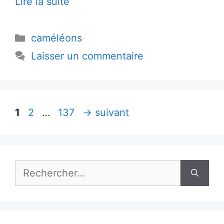
Lire la suite
Catégories
caméléons
Laisser un commentaire
Page
Page
Page
1
2
…
137
→
suivant
Rechercher :