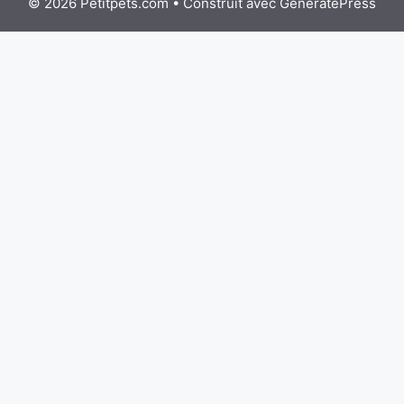
© 2026 Petitpets.com
• Construit avec
GeneratePress