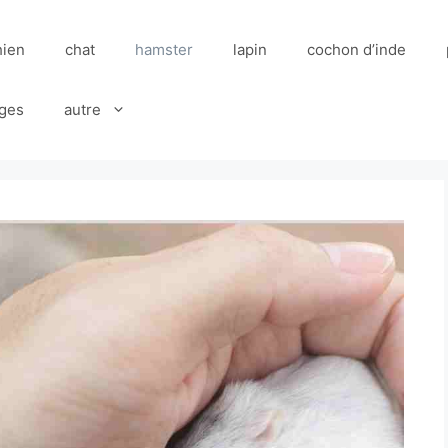
hien
chat
hamster
lapin
cochon d’inde
ges
autre