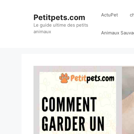
Aller
au
ActuPet
c
Petitpets.com
contenu
Le guide ultime des petits
animaux
Animaux Sauva