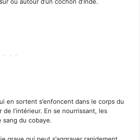
ur ou autour d’un cochon d’Inde.
ui en sortent s’enfoncent dans le corps du
e l’intérieur. En se nourrissant, les
le sang du cobaye.
e grave qui peut s’aggraver rapidement.