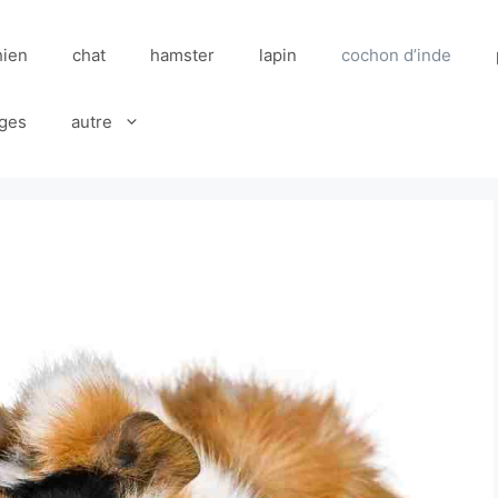
hien
chat
hamster
lapin
cochon d’inde
ges
autre