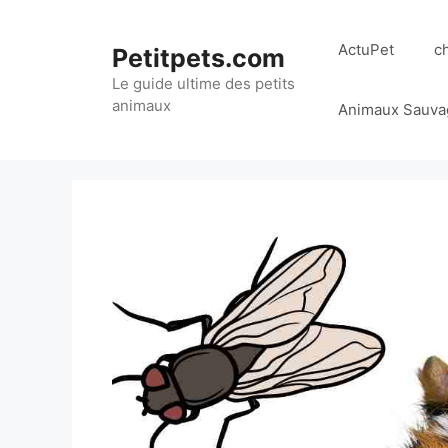
Aller
au
ActuPet
c
Petitpets.com
contenu
Le guide ultime des petits
animaux
Animaux Sauva