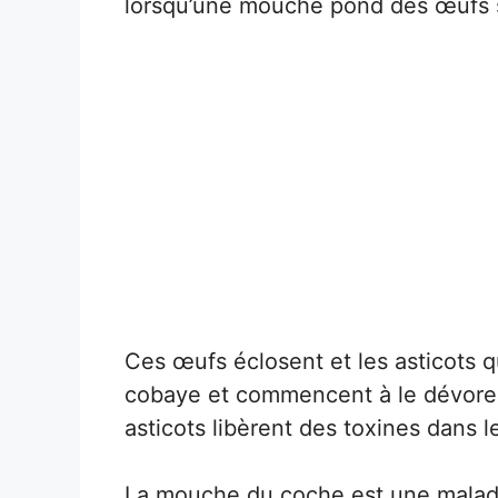
lorsqu’une mouche pond des œufs s
Ces œufs éclosent et les asticots q
cobaye et commencent à le dévorer d
asticots libèrent des toxines dans 
La mouche du coche est une maladi