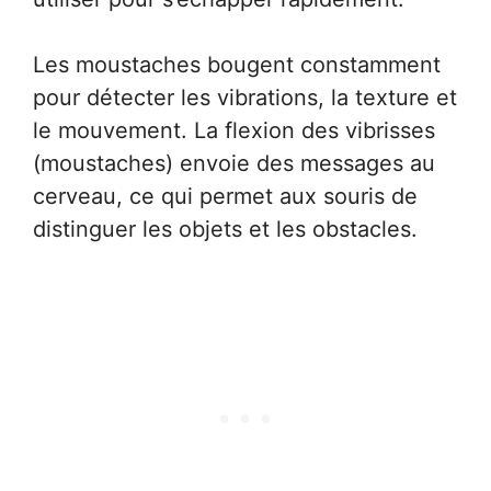
Les moustaches bougent constamment
pour détecter les vibrations, la texture et
le mouvement. La flexion des vibrisses
(moustaches) envoie des messages au
cerveau, ce qui permet aux souris de
distinguer les objets et les obstacles.