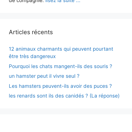
de compagnie.
lisez la suite ...
Articles récents
12 animaux charmants qui peuvent pourtant
être très dangereux
Pourquoi les chats mangent-ils des souris ?
un hamster peut il vivre seul ?
Les hamsters peuvent-ils avoir des puces ?
les renards sont ils des canidés ? (La réponse)