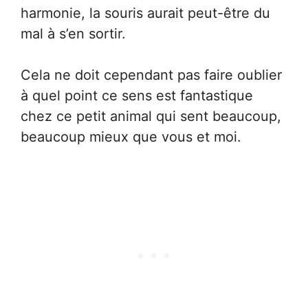
harmonie, la souris aurait peut-être du
mal à s’en sortir.
Cela ne doit cependant pas faire oublier
à quel point ce sens est fantastique
chez ce petit animal qui sent beaucoup,
beaucoup mieux que vous et moi.