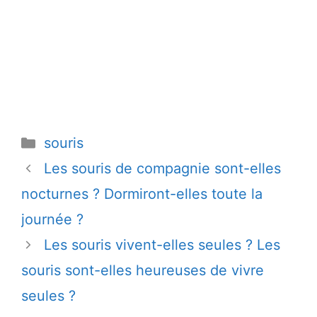
Catégories
souris
Les souris de compagnie sont-elles
nocturnes ? Dormiront-elles toute la
journée ?
Les souris vivent-elles seules ? Les
souris sont-elles heureuses de vivre
seules ?