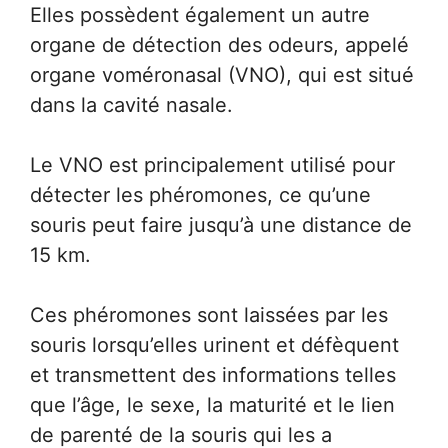
Elles possèdent également un autre
organe de détection des odeurs, appelé
organe voméronasal (VNO), qui est situé
dans la cavité nasale.
Le VNO est principalement utilisé pour
détecter les phéromones, ce qu’une
souris peut faire jusqu’à une distance de
15 km.
Ces phéromones sont laissées par les
souris lorsqu’elles urinent et défèquent
et transmettent des informations telles
que l’âge, le sexe, la maturité et le lien
de parenté de la souris qui les a