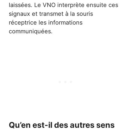
laissées. Le VNO interprète ensuite ces
signaux et transmet à la souris
réceptrice les informations
communiquées.
Qu’en est-il des autres sens