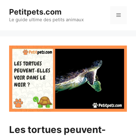
Aller
Petitpets.com
au
Menu
Le guide ultime des petits animaux
contenu
Les tortues peuvent-