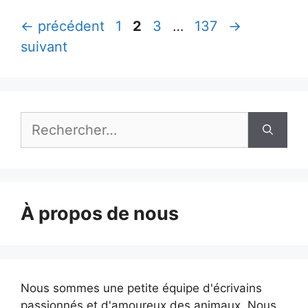
Page
Page
Page
Page
←
précédent
1
2
3
…
137
→
suivant
Rechercher :
À propos de nous
Nous sommes une petite équipe d'écrivains
passionnés et d'amoureux des animaux. Nous