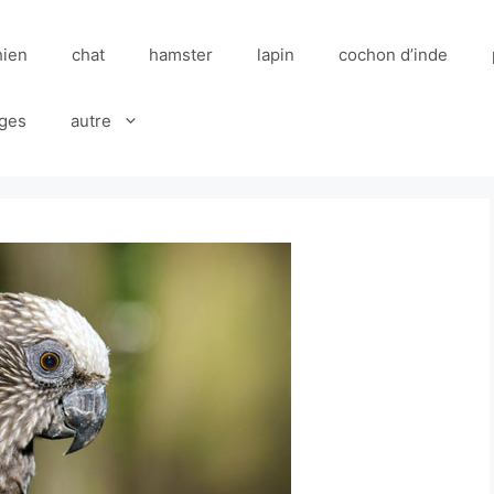
hien
chat
hamster
lapin
cochon d’inde
ges
autre