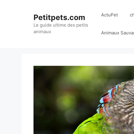
Aller
au
ActuPet
c
Petitpets.com
contenu
Le guide ultime des petits
animaux
Animaux Sauva