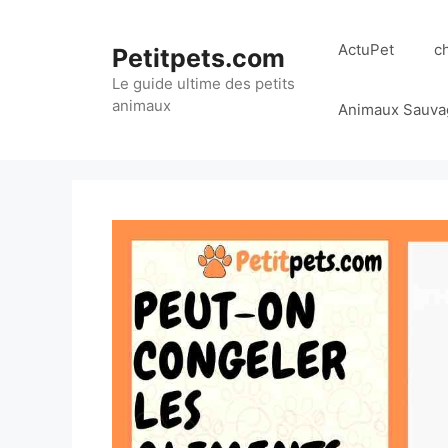
Aller
au
ActuPet
c
Petitpets.com
contenu
Le guide ultime des petits
animaux
Animaux Sauva