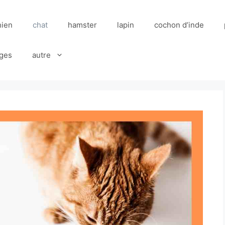
hien
chat
hamster
lapin
cochon d’inde
ges
autre