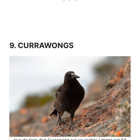
9. CURRAWONGS
Vue de face d’un Currawong sur un rocher | image par Ed