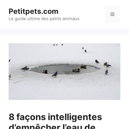
Aller
Petitpets.com
au
Menu
Le guide ultime des petits animaux
contenu
8 façons intelligentes
d’empêcher l’eau de