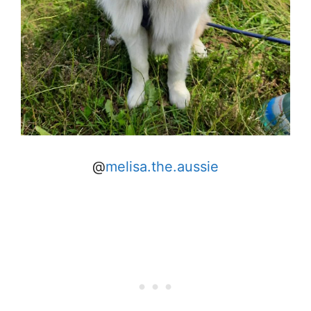
@
melisa.the.aussie