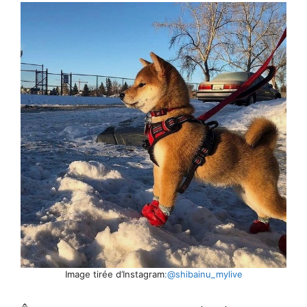
Image tirée d’Instagram
:@shibainu_mylive