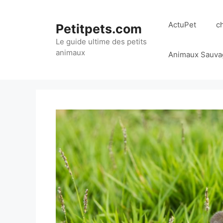
Aller
au
ActuPet
c
Petitpets.com
contenu
Le guide ultime des petits
animaux
Animaux Sauva