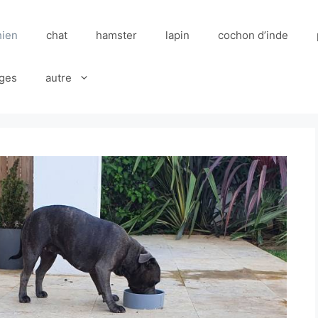
hien
chat
hamster
lapin
cochon d’inde
ges
autre