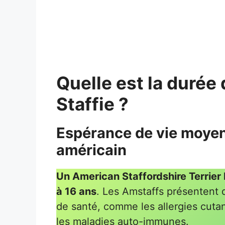
Quelle est la durée
Staffie ?
Espérance de vie moyenn
américain
Un American Staffordshire Terrier
à 16 ans
. Les Amstaffs présentent d
de santé, comme les allergies cutan
les maladies auto-immunes.