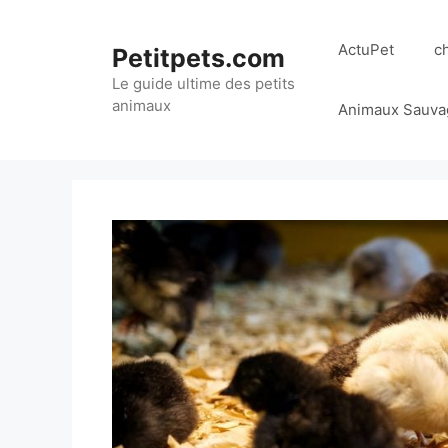
Aller
au
ActuPet
c
Petitpets.com
contenu
Le guide ultime des petits
animaux
Animaux Sauva