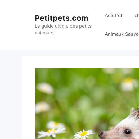
Aller
au
ActuPet
c
Petitpets.com
contenu
Le guide ultime des petits
animaux
Animaux Sauva