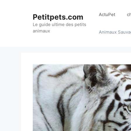
Aller
au
ActuPet
c
Petitpets.com
contenu
Le guide ultime des petits
animaux
Animaux Sauva