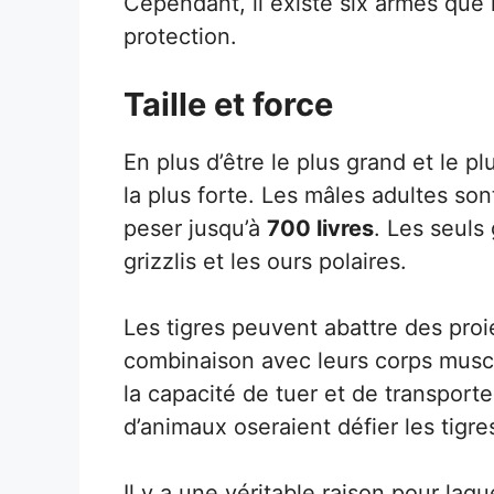
Cependant, il existe six armes que
protection.
Taille et force
En plus d’être le plus grand et le plu
la plus forte. Les mâles adultes so
peser jusqu’à
700 livres
. Les seuls
grizzlis et les ours polaires.
Les tigres peuvent abattre des pro
combinaison avec leurs corps musc
la capacité de tuer et de transporter
d’animaux oseraient défier les tigre
Il y a une véritable raison pour laqu