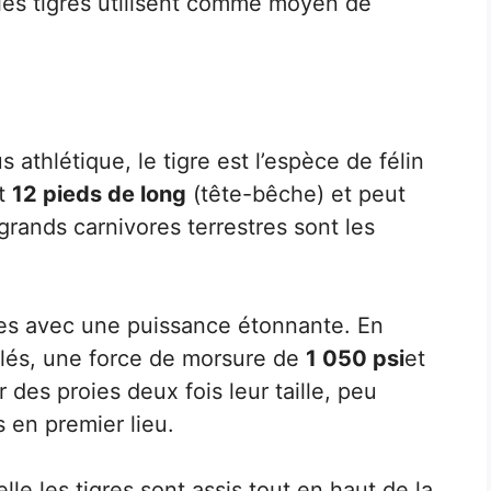
 les tigres utilisent comme moyen de
s athlétique, le tigre est l’espèce de félin
nt
12 pieds de long
(tête-bêche) et peut
 grands carnivores terrestres sont les
ies avec une puissance étonnante. En
lés, une force de morsure de
1 050 psi
et
 des proies deux fois leur taille, peu
s en premier lieu.
elle les tigres sont assis tout en haut de la