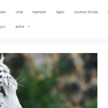
hien
chat
hamster
lapin
cochon d’inde
ges
autre