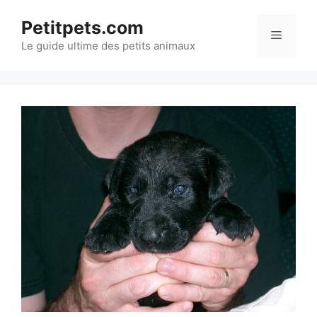
Aller
Petitpets.com
au
Menu
Le guide ultime des petits animaux
contenu