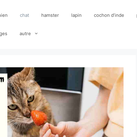
hien
chat
hamster
lapin
cochon d’inde
ges
autre