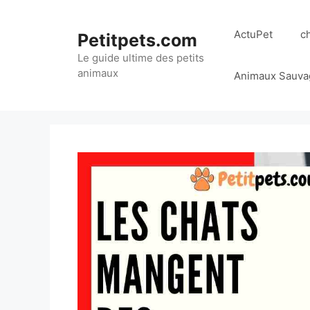
Aller
au
ActuPet
c
Petitpets.com
contenu
Le guide ultime des petits
animaux
Animaux Sauva