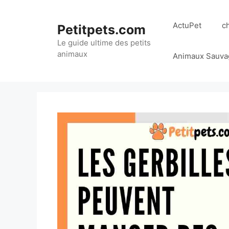
Aller
au
ActuPet
c
Petitpets.com
contenu
Le guide ultime des petits
animaux
Animaux Sauva