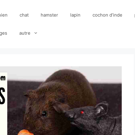
hien
chat
hamster
lapin
cochon d’inde
ges
autre