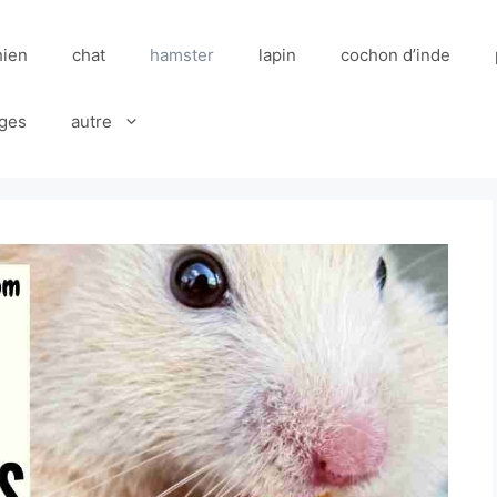
hien
chat
hamster
lapin
cochon d’inde
ges
autre