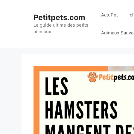
Aller
au
ActuPet
c
Petitpets.com
contenu
Le guide ultime des petits
animaux
Animaux Sauva