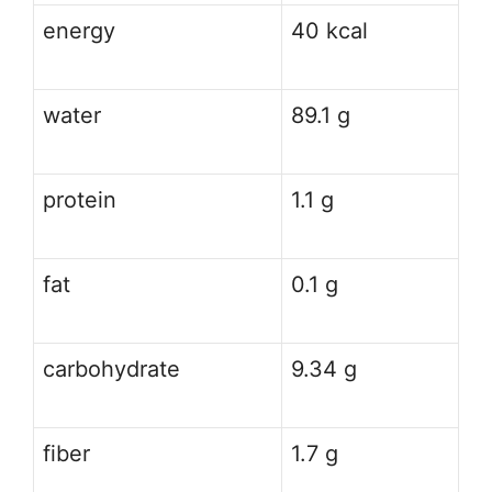
energy
40 kcal
water
89.1 g
protein
1.1 g
fat
0.1 g
carbohydrate
9.34 g
fiber
1.7 g