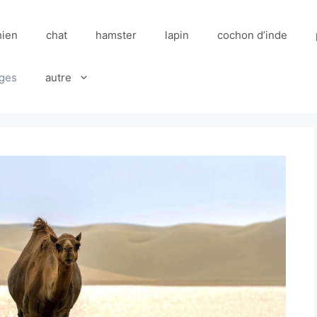
hien
chat
hamster
lapin
cochon d’inde
ges
autre