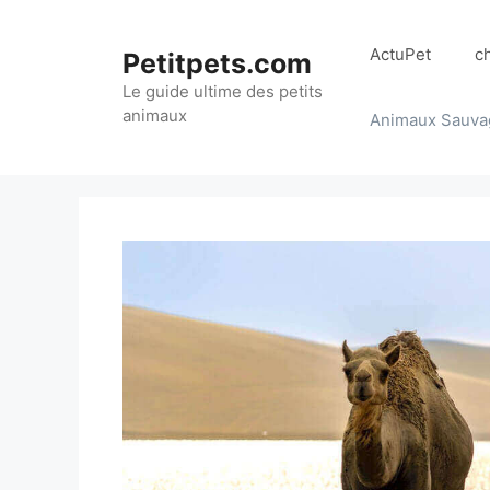
Aller
au
ActuPet
c
Petitpets.com
contenu
Le guide ultime des petits
animaux
Animaux Sauva