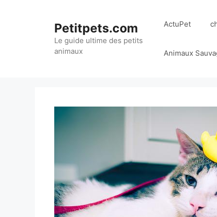
Aller
au
ActuPet
c
Petitpets.com
contenu
Le guide ultime des petits
animaux
Animaux Sauva