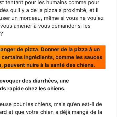
est tentant pour les humains comme pour
ès qu’il y a de la pizza à proximité, et il
refuser un morceau, même si vous ne voulez
t vous amener à vous demander si les
 ?
anger de pizza. Donner de la pizza à un
r certains ingrédients, comme les sauces
s, peuvent nuire à la santé des chiens.
ovoquer des diarrhées, une
ds rapide chez les chiens.
use pour les chiens, mais qu’en est-il de
p tard et que votre chien a déjà mangé de la