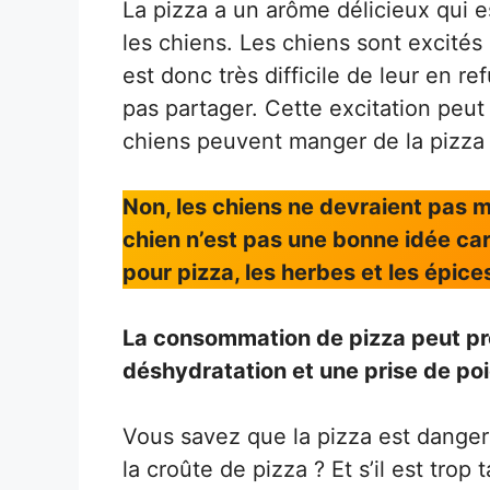
La pizza a un arôme délicieux qui 
les chiens. Les chiens sont excités d
est donc très difficile de leur en 
pas partager. Cette excitation peu
chiens peuvent manger de la pizza
Non, les chiens ne devraient pas m
chien n’est pas une bonne idée ca
pour pizza, les herbes et les épice
La consommation de pizza peut pr
déshydratation et une prise de poi
Vous savez que la pizza est dangere
la croûte de pizza ? Et s’il est tro