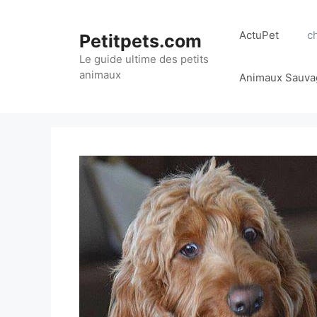
Aller
au
ActuPet
c
Petitpets.com
contenu
Le guide ultime des petits
animaux
Animaux Sauva