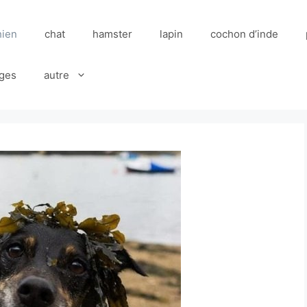
hien
chat
hamster
lapin
cochon d’inde
ges
autre