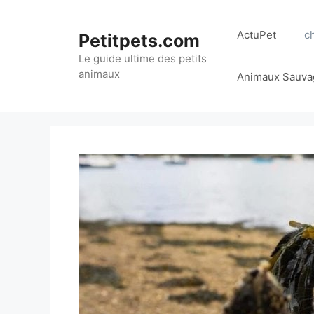
Aller
au
ActuPet
c
Petitpets.com
contenu
Le guide ultime des petits
animaux
Animaux Sauva