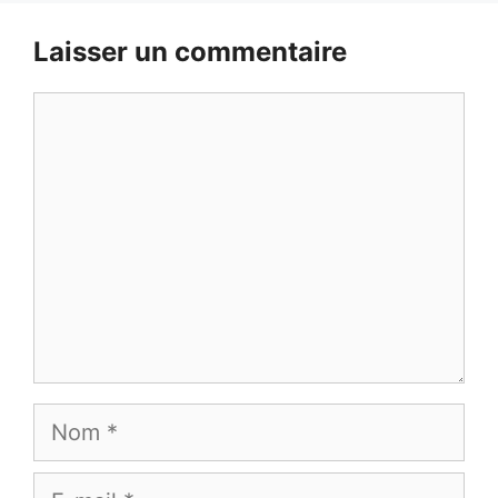
Laisser un commentaire
Commentaire
Nom
E-