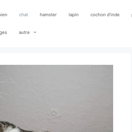
hien
chat
hamster
lapin
cochon d’inde
ges
autre