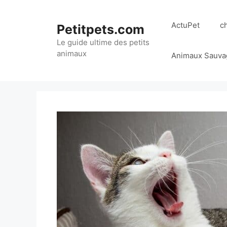
Aller
au
ActuPet
c
Petitpets.com
contenu
Le guide ultime des petits
animaux
Animaux Sauva