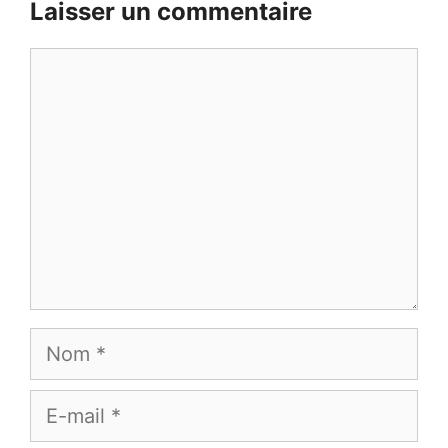
Laisser un commentaire
Commentaire
Nom
E-
mail