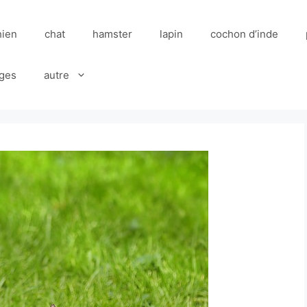
hien
chat
hamster
lapin
cochon d’inde
ges
autre