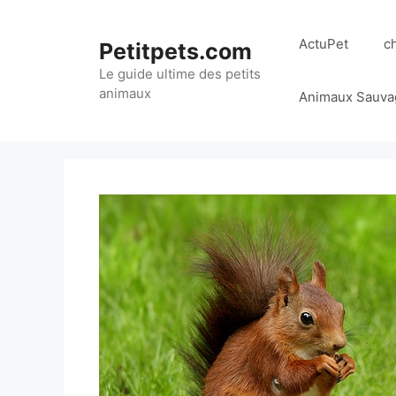
Aller
au
ActuPet
c
Petitpets.com
contenu
Le guide ultime des petits
animaux
Animaux Sauva