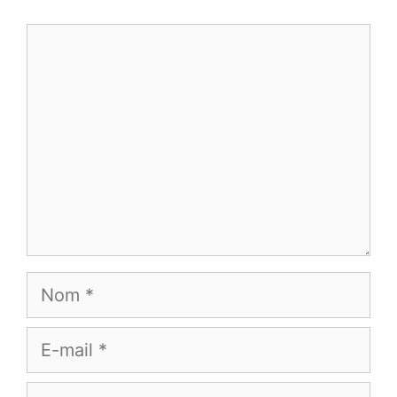
Commentaire
Nom
E-
mail
Site