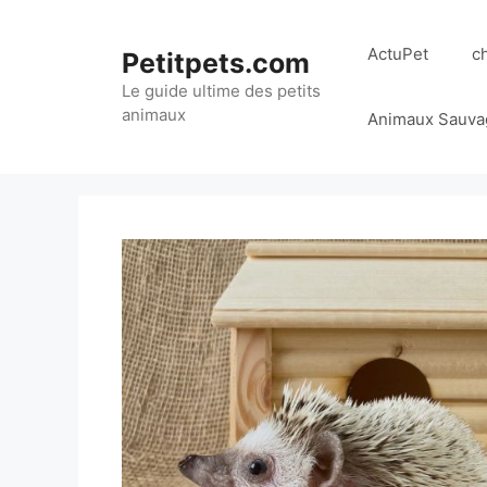
Aller
au
ActuPet
c
Petitpets.com
contenu
Le guide ultime des petits
animaux
Animaux Sauva