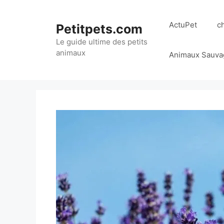
Aller
au
ActuPet
c
Petitpets.com
contenu
Le guide ultime des petits
animaux
Animaux Sauva