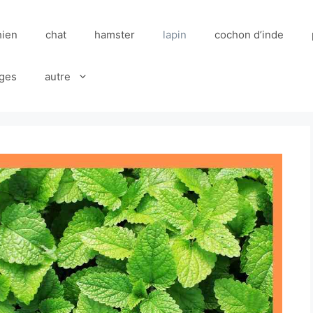
hien
chat
hamster
lapin
cochon d’inde
ges
autre