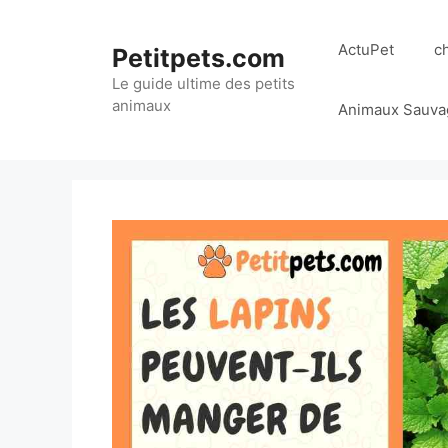
Aller
au
ActuPet
c
Petitpets.com
contenu
Le guide ultime des petits
animaux
Animaux Sauva