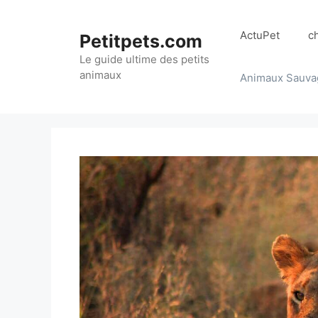
Aller
au
ActuPet
c
Petitpets.com
contenu
Le guide ultime des petits
animaux
Animaux Sauva