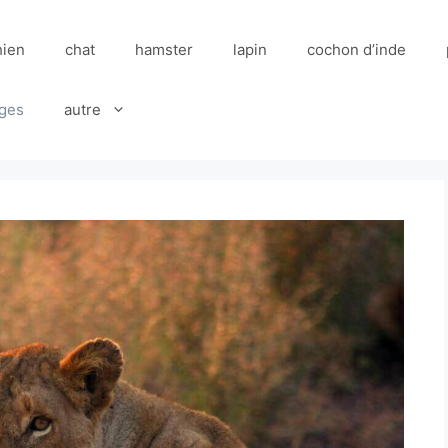
hien
chat
hamster
lapin
cochon d’inde
ges
autre