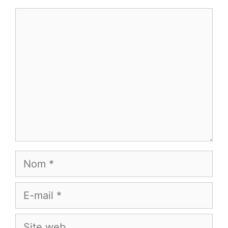
Commentaire
Nom
E-
mail
Site