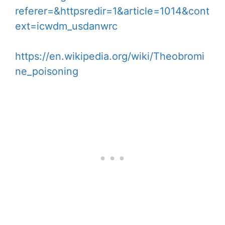
referer=&httpsredir=1&article=1014&cont
ext=icwdm_usdanwrc
https://en.wikipedia.org/wiki/Theobromi
ne_poisoning