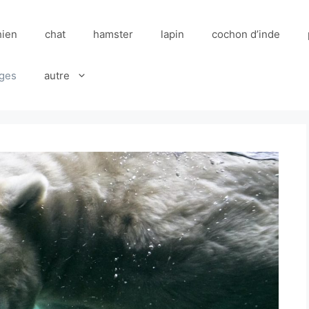
hien
chat
hamster
lapin
cochon d’inde
ges
autre