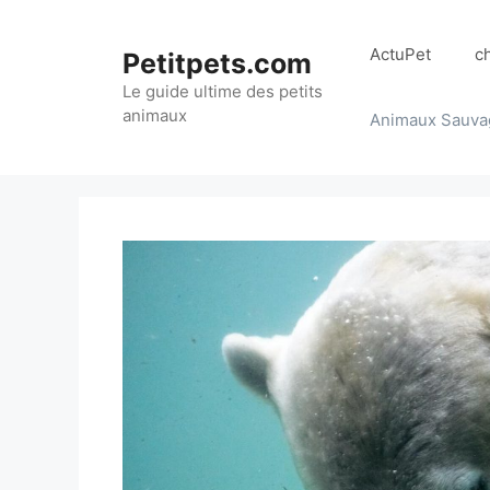
Aller
au
ActuPet
c
Petitpets.com
contenu
Le guide ultime des petits
animaux
Animaux Sauva