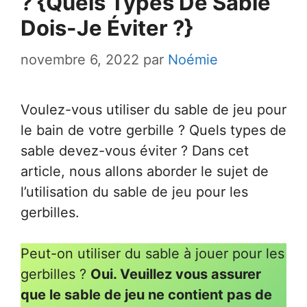
? {Quels Types De Sable
Dois-Je Éviter ?}
novembre 6, 2022
par
Noémie
Voulez-vous utiliser du sable de jeu pour
le bain de votre gerbille ? Quels types de
sable devez-vous éviter ? Dans cet
article, nous allons aborder le sujet de
l’utilisation du sable de jeu pour les
gerbilles.
Peut-on utiliser du sable à jouer pour les
gerbilles ?
Oui. Veuillez vous assurer
que le sable de jeu ne contient pas de