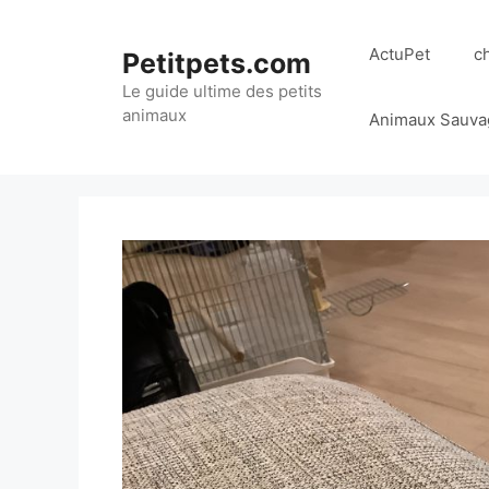
Aller
au
ActuPet
c
Petitpets.com
contenu
Le guide ultime des petits
animaux
Animaux Sauva