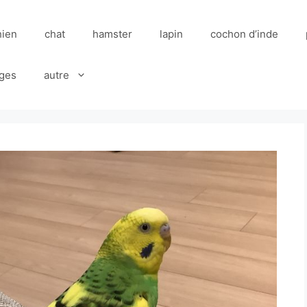
hien
chat
hamster
lapin
cochon d’inde
ges
autre