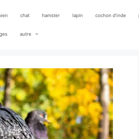
hien
chat
hamster
lapin
cochon d’inde
ges
autre