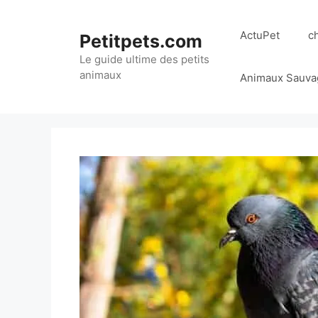
Aller
au
ActuPet
c
Petitpets.com
contenu
Le guide ultime des petits
animaux
Animaux Sauva