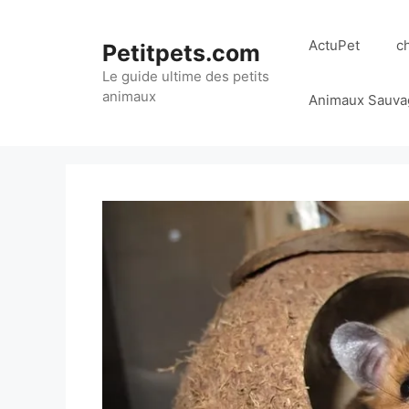
Aller
au
ActuPet
c
Petitpets.com
contenu
Le guide ultime des petits
animaux
Animaux Sauva