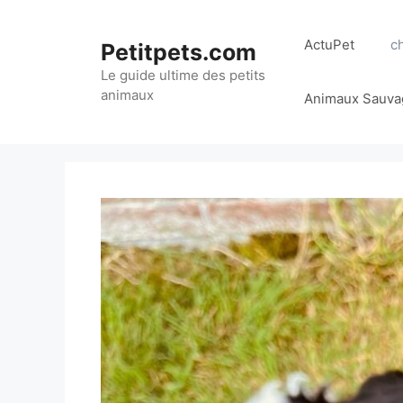
Aller
au
ActuPet
c
Petitpets.com
contenu
Le guide ultime des petits
animaux
Animaux Sauva