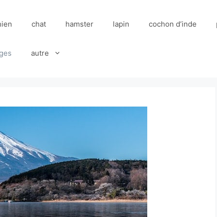
hien
chat
hamster
lapin
cochon d’inde
ges
autre