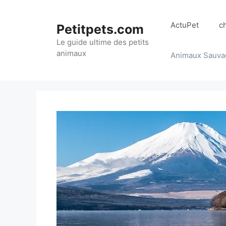
Aller
au
ActuPet
c
Petitpets.com
contenu
Le guide ultime des petits
animaux
Animaux Sauva