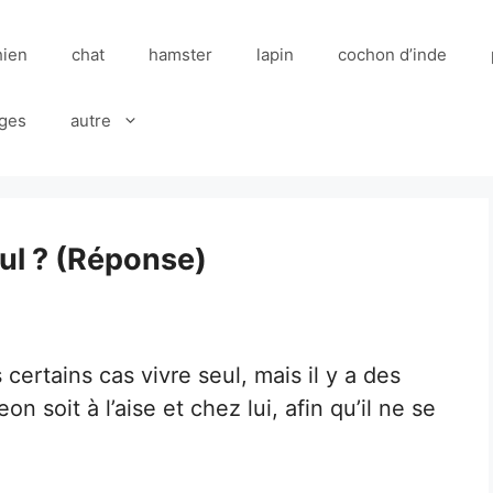
hien
chat
hamster
lapin
cochon d’inde
ges
autre
eul ? (Réponse)
rtains cas vivre seul, mais il y a des
n soit à l’aise et chez lui, afin qu’il ne se