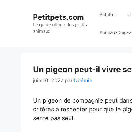
Aller
au
ActuPet
c
Petitpets.com
contenu
Le guide ultime des petits
animaux
Animaux Sauva
Un pigeon peut-il vivre s
juin 10, 2022
par
Noémie
Un pigeon de compagnie peut dans ce
critères à respecter pour que le pigeo
sente pas seul.