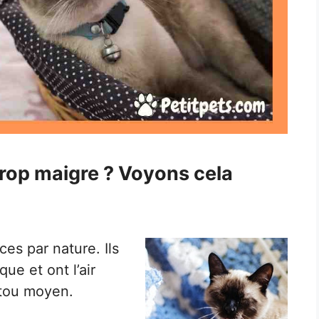
 trop maigre ? Voyons cela
es par nature. Ils
ue et ont l’air
utou moyen.