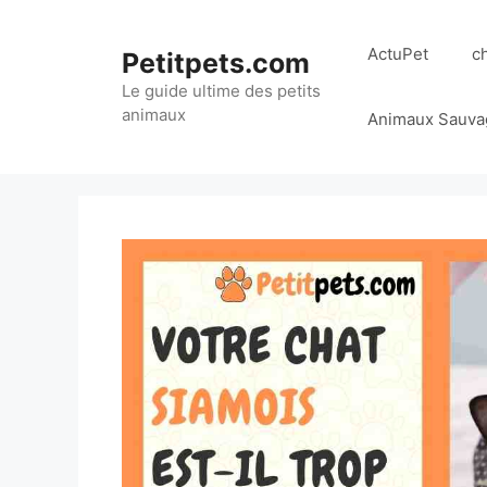
Aller
au
ActuPet
c
Petitpets.com
contenu
Le guide ultime des petits
animaux
Animaux Sauva