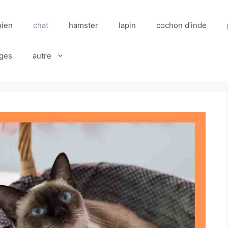
hien
chat
hamster
lapin
cochon d’inde
ges
autre