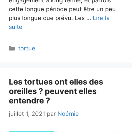
engagement à long terme, et parfois
cette longue période peut être un peu
plus longue que prévu. Les …
Lire la
suite
Catégories
tortue
Les tortues ont elles des
oreilles ? peuvent elles
entendre ?
juillet 1, 2021
par
Noémie