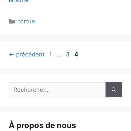
la suite
Catégories
tortue
Page
Page
Page
←
précédent
1
…
3
4
Rechercher :
À propos de nous